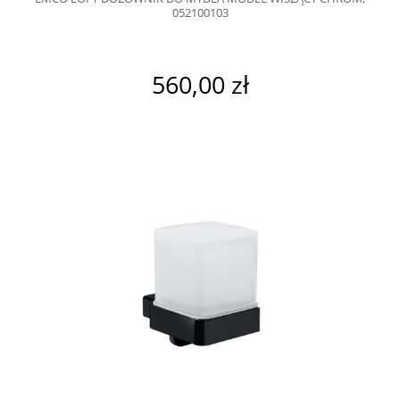
052100103
560,00 zł