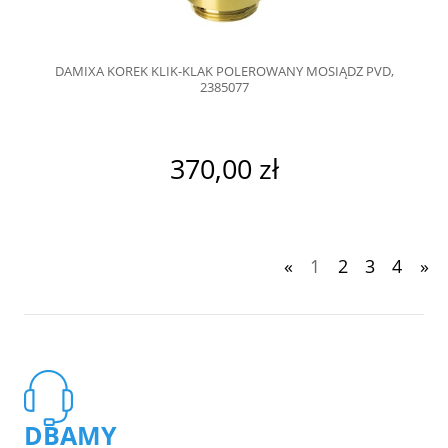
DAMIXA KOREK KLIK-KLAK POLEROWANY MOSIĄDZ PVD,
2385077
370,00 zł
«
1
2
3
4
»
DBAMY