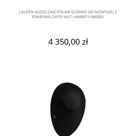
LAUFEN ALESSI ONE PISUAR ŚCIENNY DO MONTAŻU Z
POKRYWĄ CAFFE MAT, H8409711880001
4 350,00 zł