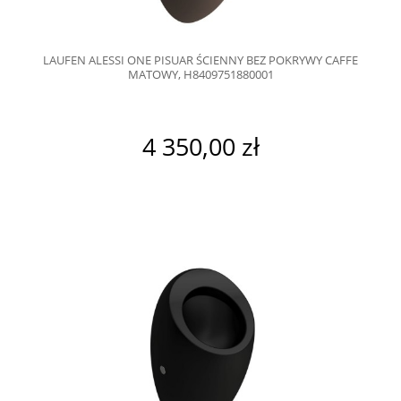
LAUFEN ALESSI ONE PISUAR ŚCIENNY BEZ POKRYWY CAFFE
MATOWY, H8409751880001
4 350,00 zł