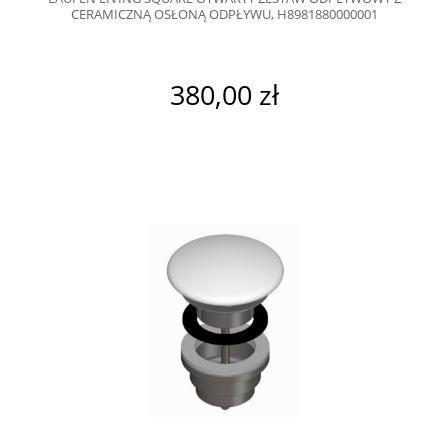
CERAMICZNĄ OSŁONĄ ODPŁYWU, H8981880000001
380,00 zł