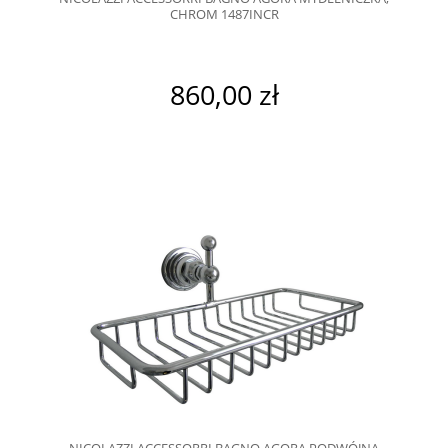
CHROM 1487INCR
860,00 zł
NICOLAZZI ACCESSORRI BAGNO AGORA PODWÓJNA