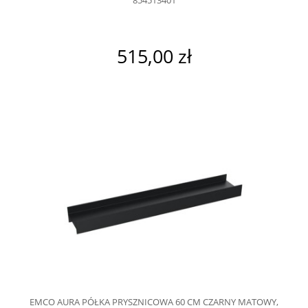
854513401
515,00 zł
EMCO AURA PÓŁKA PRYSZNICOWA 60 CM CZARNY MATOWY,